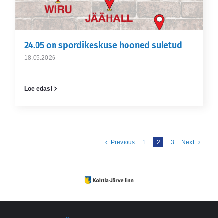
24.05 on spordikeskuse hooned suletud
18.05.2026
Loe edasi
Previous
1
2
3
Next