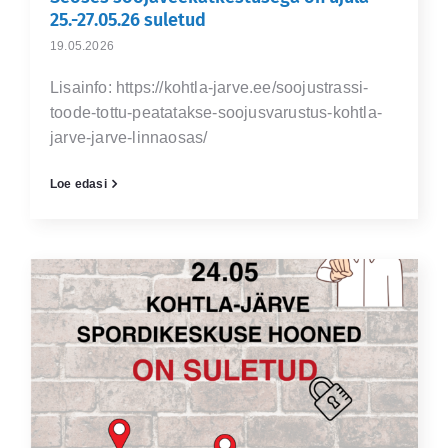
25.-27.05.26 suletud
19.05.2026
Lisainfo: https://kohtla-jarve.ee/soojustrassi-
toode-tottu-peatatakse-soojusvarustus-kohtla-
jarve-jarve-linnaosas/
Loe edasi