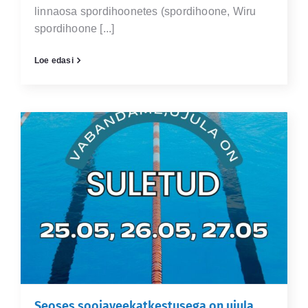
linnaosa spordihoonetes (spordihoone, Wiru
spordihoone [...]
Loe edasi
Seoses soojaveekatkestusega on ujula