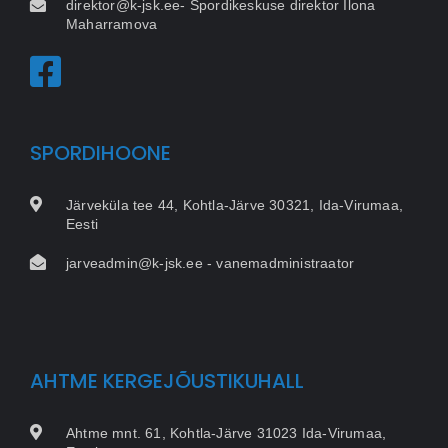
direktor@k-jsk.ee- Spordikeskuse direktor Ilona
Maharramova
SPORDIHOONE
Järveküla tee 44, Kohtla-Järve 30321, Ida-Virumaa,
Eesti
jarveadmin@k-jsk.ee - vanemadministraator
AHTME KERGEJÕUSTIKUHALL
Ahtme mnt. 61, Kohtla-Järve 31023 Ida-Virumaa,