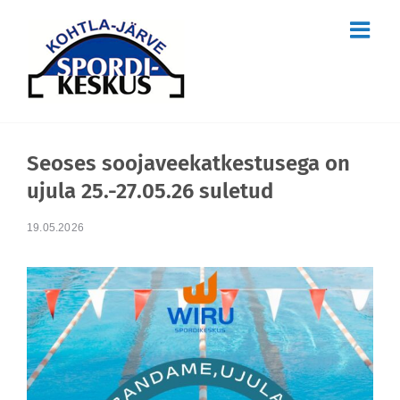
Skip
to
content
Seoses soojaveekatkestusega on
ujula 25.-27.05.26 suletud
19.05.2026
View
Larger
Image