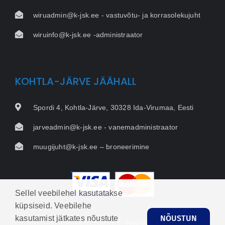
wiruadmin@k-jsk.ee - vastuvõtu- ja korrasolekujuht
wiruinfo@k-jsk.ee -administraator
KOHTLA-JÄRVE JÄÄHALL
Spordi 4, Kohtla-Järve, 30328 Ida-Virumaa, Eesti
jarveadmin@k-jsk.ee - vanemadministraator
muugijuht@k-jsk.ee – broneerimine
Sellel veebilehel kasutatakse
küpsiseid. Veebilehe
NÕUSTUN
kasutamist jätkates nõustute
Kodulehe tegemine:
Veebispetsid