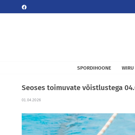
Skip
FACEBOOK
to
content
SPORDIHOONE
WIRU
Seoses toimuvate võistlustega 04.
01.04.2026
View
Larger
Image