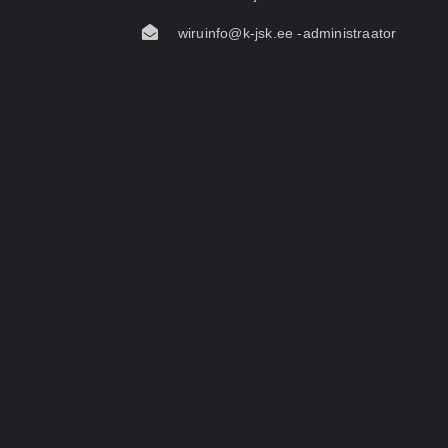
wiruinfo@k-jsk.ee -administraator