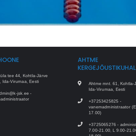
HOONE
AHTME
KERGEJÕUSTIKUHAL
üla tee 44, Kohtla-Järve
 Ida-Virumaa, Eesti
Ahtme mnt. 61, Kohtla-
Ida-Virumaa, Eesti
dmin@k-jsk.ee -
administraator
+37253425825 -
vanemadministraator (E
17.00)
+3725065276 - administ
7.00-21.00, L 9.00-21.0