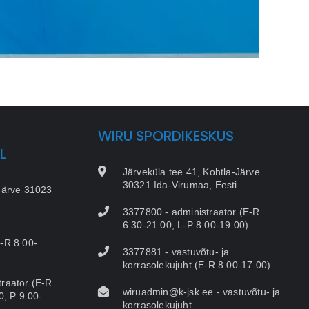
WIRU SPORDIKESKUS
L
Järveküla tee 41, Kohtla-Järve
30321 Ida-Virumaa, Eesti
Järve 31023
3377800 - administraator (E-R
6.30-21.00, L-P 8.00-19.00)
-R 8.00-
3377881 - vastuvõtu- ja
korrasolekujuht (E-R 8.00-17.00)
raator (E-R
wiruadmin@k-jsk.ee - vastuvõtu- ja
0, P 9.00-
korrasolekujuht