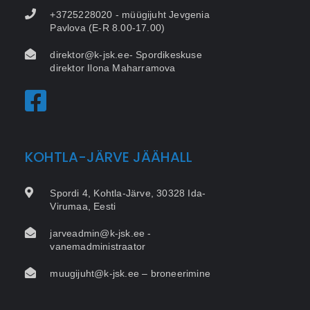
+3725228020 - müügijuht Jevgenia
Pavlova (E-R 8.00-17.00)
direktor@k-jsk.ee- Spordikeskuse
direktor Ilona Maharramova
KOHTLA-JÄRVE JÄÄHALL
Spordi 4, Kohtla-Järve, 30328 Ida-
Virumaa, Eesti
jarveadmin@k-jsk.ee -
vanemadministraator
muugijuht@k-jsk.ee – broneerimine