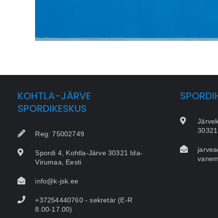
KOHTLA-JÄRVE
SPORDI
SPORDIKESKUS
Järvek
30321,
Reg: 75002749
jarvea
Spordi 4, Kohtla-Järve 30321 Ida-
vanem
Virumaa, Eesti
info@k-jsk.ee
+37254440760 - sekretär (E-R
8.00-17.00)